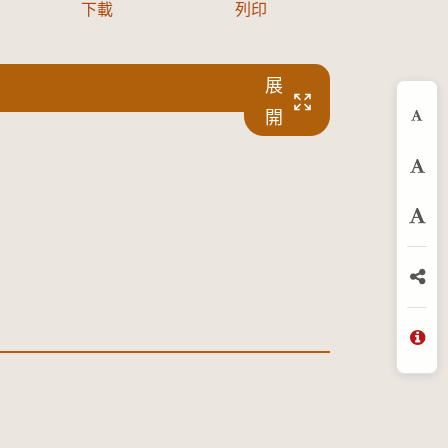
下載
列印
展
開
縮
預
放
分
問