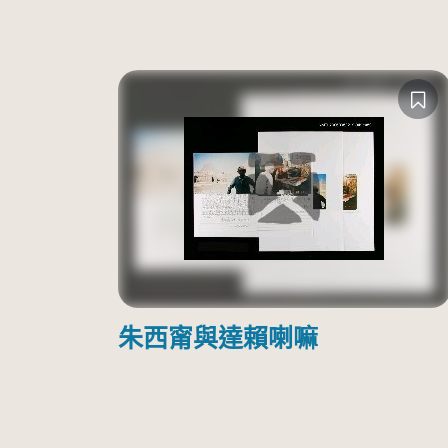
朱西甯與達賴喇嘛