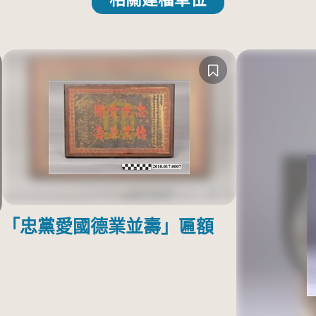
「忠黨愛國德業並壽」匾額