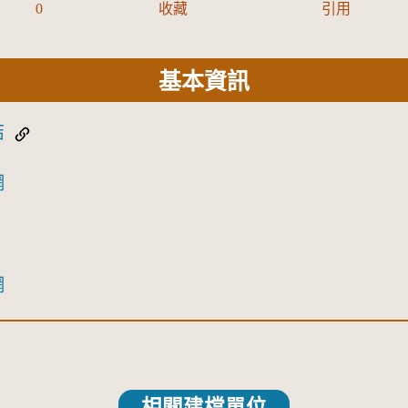
0
收藏
引用
基本資訊
結
網
網
相關建檔單位