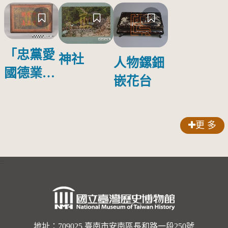
「忠黨愛
神社
人物鏍鈿
國德業並
嵌花台
壽」匾額
更 多
:::
地址：709025 臺南市安南區長和路一段250號