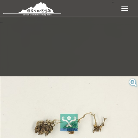
:::
跳到主要內容區塊
展開選單
:::