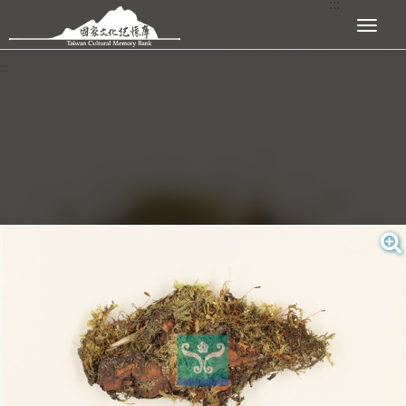
:::
跳到主要內容區塊
展開選單
:::