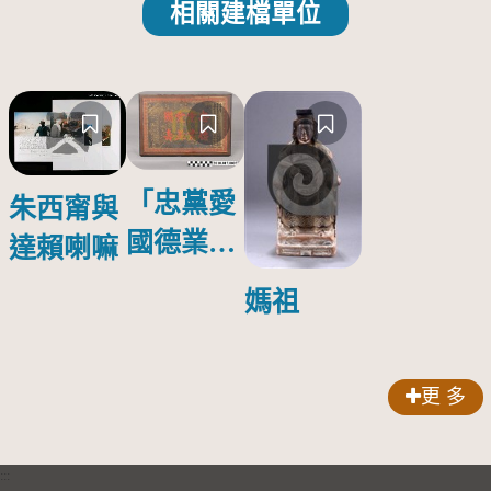
相關建檔單位
「忠黨愛
朱西甯與
國德業並
達賴喇嘛
壽」匾額
媽祖
更 多
:::