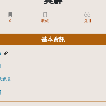
真蘚
0
收藏
引用
基本資訊
結
網
與環境
網