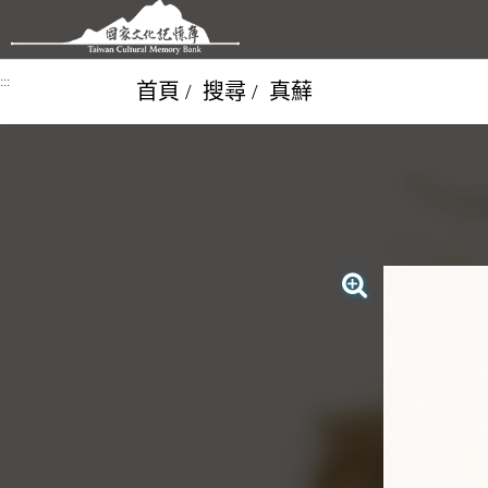
跳到主要內容區塊
:::
首頁
搜尋
真蘚