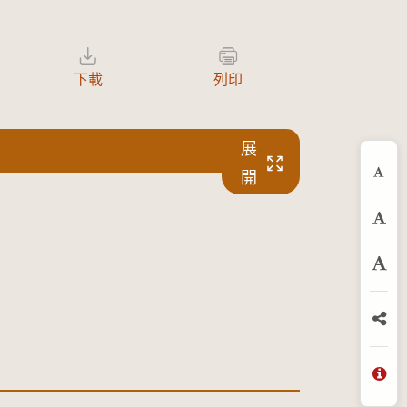
下載
列印
展
開
縮
預
放
分
問