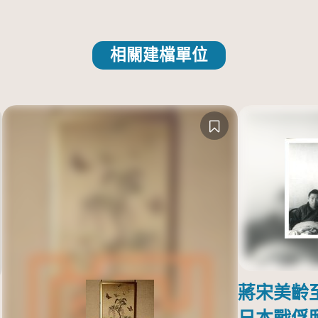
相關建檔單位
蔣宋美齡