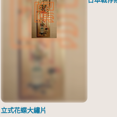
日本戰俘
立式花蝶大繡片