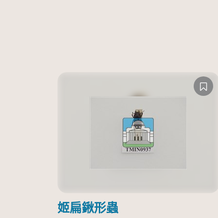
姬扁鍬形蟲