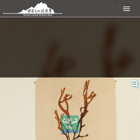
:::
跳到主要內容區塊
展開選單
:::