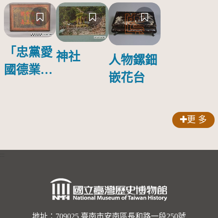
「忠黨愛
神社
人物鏍鈿
國德業並
嵌花台
壽」匾額
更 多
:::
地址：709025 臺南市安南區長和路一段250號