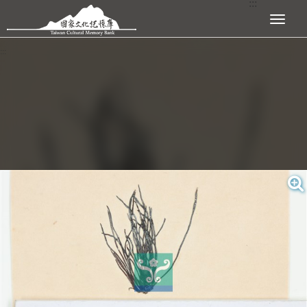
:::
跳到主要內容區塊
展開選單
:::