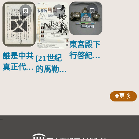
東宮殿下
行啓紀念
誰是中共
[21世紀
物銀蓋碗
真正代言
的馬勒、
人？
歌劇人
聲-對世
更 多
界與生命
的依戀—
:::
卡穆的馬
勒大地之