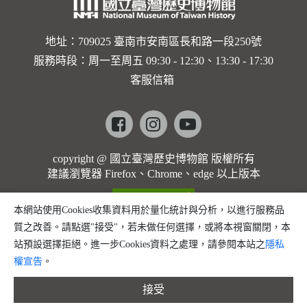
歌]【對
世界與生
地址：709025 臺南市安南區長和路一段250號
服務時段：周一至周五 09:30 - 12:30、13:30 - 17:30
命的依戀
客服信箱
─卡穆的
馬勒大地
Facebook
instagram
youtube
之歌】
copyright @ 國立臺灣歷史博物館 版權所有
建議瀏覽器 Firefox、Chrome、edge 以上版本
本網站使用Cookies收集資料用於量化統計與分析，以進行服務品
質之改善。請點選"接受"，若未做任何選擇，或將本視窗關閉，本
站預設選擇拒絕。進一步Cookies資料之處理，請參閱本站之
隱私
權宣告
。
接受
縮小字體
預設字體大小
放大字體
分享
問題回報