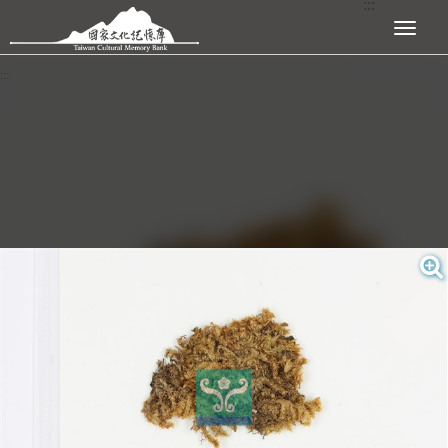
:::
跳到主要內容區塊
展開選單
:::