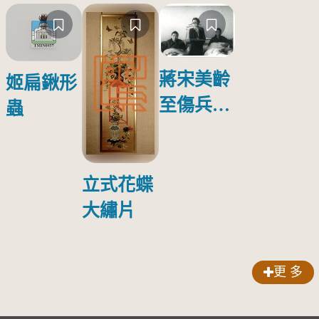
蔣宋美齡
姬扁鍬形
至傷兵醫
蟲
院探視受
傷日本戰
俘照片
立式花蝶
大繡片
更 多