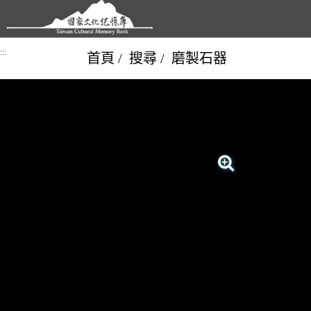
跳到主要內容區塊
:::
首頁
搜尋
磨製石器