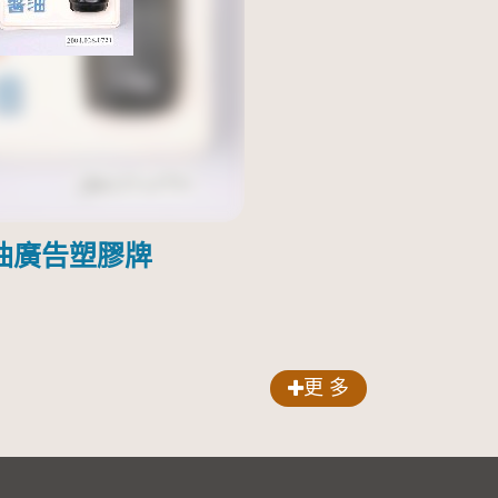
油廣告塑膠牌
更 多