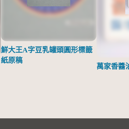
鮮大王A字豆乳罐頭圓形標籤
紙原稿
萬家香醬