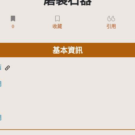
磨製石器
0
收藏
引用
基本資訊
結
網
網