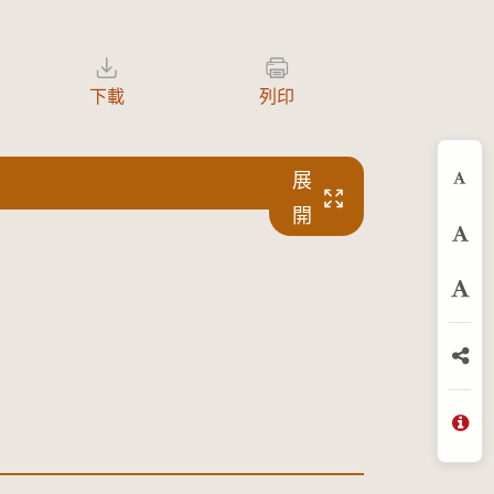
下載
列印
展
縮
開
預
放
分
問