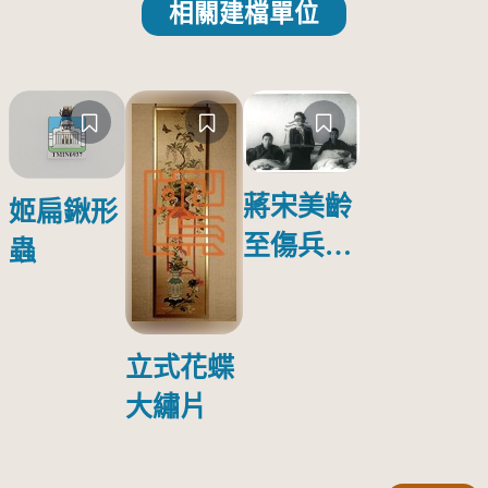
相關建檔單位
蔣宋美齡
姬扁鍬形
至傷兵醫
蟲
院探視受
傷日本戰
俘照片
立式花蝶
大繡片