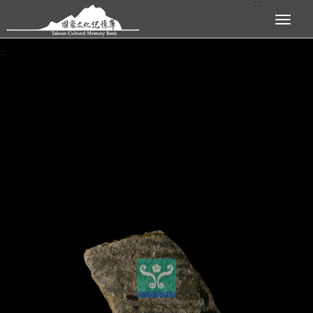
:::
跳到主要內容區塊
展開選單
:::