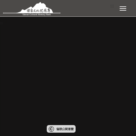
跳到主要內容區塊
:::
展開選單
:::
查看大圖
受著作權法保護-僅限於本平台有限度公開瀏