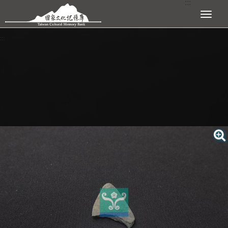
:::
跳到主要內容區塊
展開選單
:::