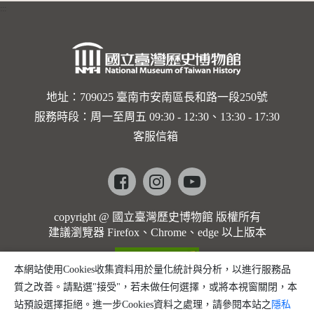
:::
卡穆的馬
勒大地之
歌]【對
世界與生
地址：709025 臺南市安南區長和路一段250號
服務時段：周一至周五 09:30 - 12:30、13:30 - 17:30
命的依戀
客服信箱
─卡穆的
馬勒大地
Facebook
instagram
youtube
之歌】
copyright @ 國立臺灣歷史博物館 版權所有
建議瀏覽器 Firefox、Chrome、edge 以上版本
本網站使用Cookies收集資料用於量化統計與分析，以進行服務品
質之改善。請點選"接受"，若未做任何選擇，或將本視窗關閉，本
站預設選擇拒絕。進一步Cookies資料之處理，請參閱本站之
隱私