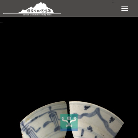
:::
跳到主要內容區塊
展開選單
:::