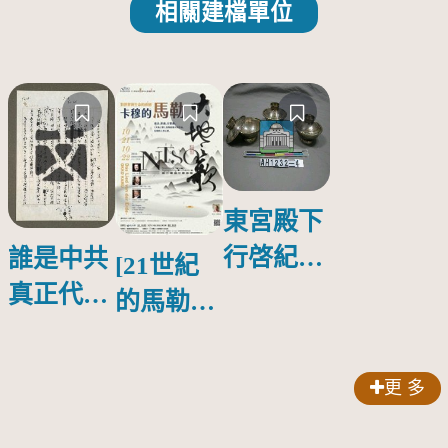
相關建檔單位
東宮殿下
行啓紀念
誰是中共
[21世紀
物銀蓋碗
真正代言
的馬勒、
人？
歌劇人
聲-對世
更 多
界與生命
的依戀—