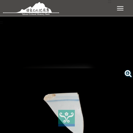
:::
跳到主要內容區塊
展開選單
:::