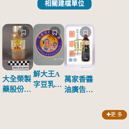
相關建檔單位
鮮大王A
大全榮製
萬家香醬
字豆乳罐
藥股份有
油廣告塑
頭圓形標
限公司出
膠牌
籤紙原稿
品索比林
更 多
錠