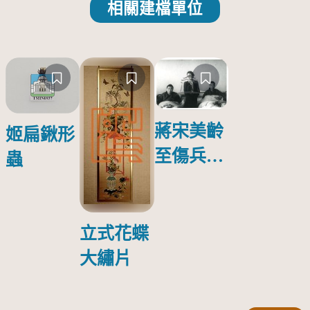
相關建檔單位
蔣宋美齡
姬扁鍬形
至傷兵醫
蟲
院探視受
傷日本戰
俘照片
立式花蝶
大繡片