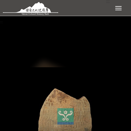
:::
跳到主要內容區塊
展開選單
:::