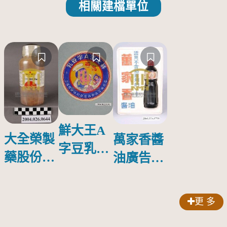
相關建檔單位
鮮大王A
大全榮製
萬家香醬
字豆乳罐
藥股份有
油廣告塑
頭圓形標
限公司出
膠牌
籤紙原稿
品索比林
更 多
錠