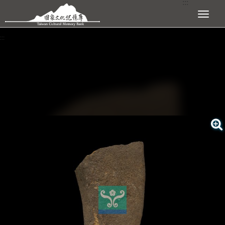
:::
跳到主要內容區塊
展開選單
:::