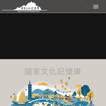
:::
跳到主要內容區塊
展開選單
:::