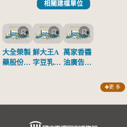
相關建檔單位
大全榮製
鮮大王A
萬家香醬
藥股份有
字豆乳罐
油廣告塑
限公司出
頭圓形標
膠牌
品索比林
籤紙原稿
更 多
錠
:::