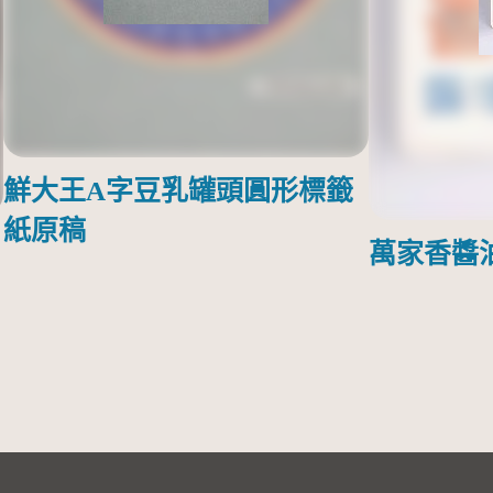
鮮大王A字豆乳罐頭圓形標籤
紙原稿
萬家香醬