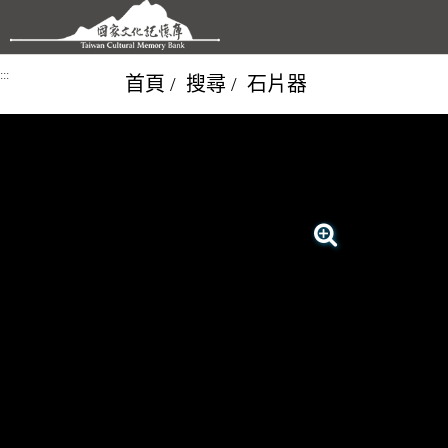
跳到主要內容區塊
:::
首頁
搜尋
石片器