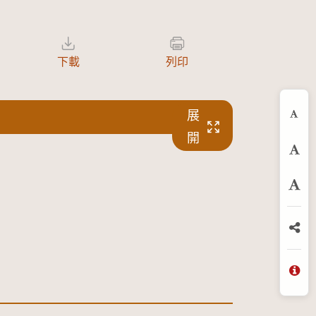
下載
列印
展
縮
開
預
放
分
問