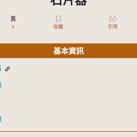
石片器
0
收藏
引用
基本資訊
結
網
網