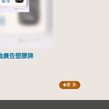
油廣告塑膠牌
更 多