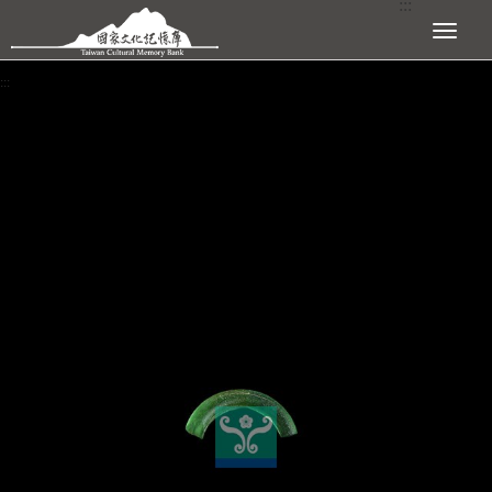
:::
跳到主要內容區塊
展開選單
:::