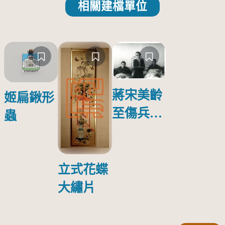
相關建檔單位
蔣宋美齡
姬扁鍬形
至傷兵醫
蟲
院探視受
傷日本戰
俘照片
立式花蝶
大繡片