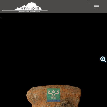
:::
跳到主要內容區塊
展開選單
:::