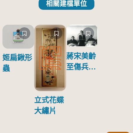
相關建檔單位
蔣宋美齡
姬扁鍬形
至傷兵醫
蟲
院探視受
傷日本戰
俘照片
立式花蝶
大繡片