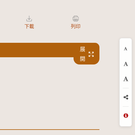
下載
列印
展
縮
開
預
放
分
問