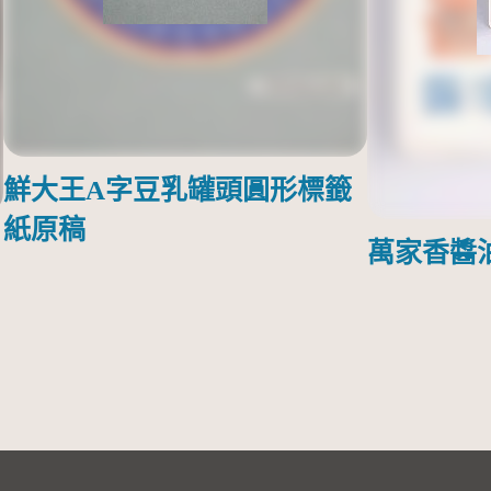
鮮大王A字豆乳罐頭圓形標籤
紙原稿
萬家香醬