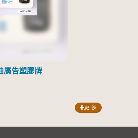
油廣告塑膠牌
更 多