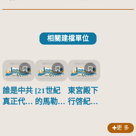
相關建檔單位
誰是中共
[21世紀
東宮殿下
真正代言
的馬勒、
行啓紀念
人？
歌劇人
物銀蓋碗
聲-對世
更 多
界與生命