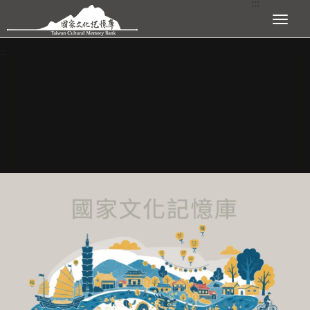
:::
跳到主要內容區塊
展開選單
:::