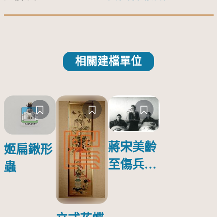
相關建檔單位
蔣宋美齡
姬扁鍬形
至傷兵醫
蟲
院探視受
傷日本戰
俘照片