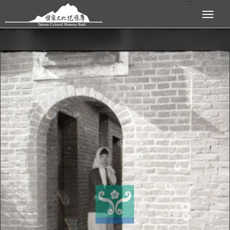
:::
跳到主要內容區塊
展開選單
:::