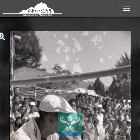
:::
跳到主要內容區塊
展開選單
:::
查看大