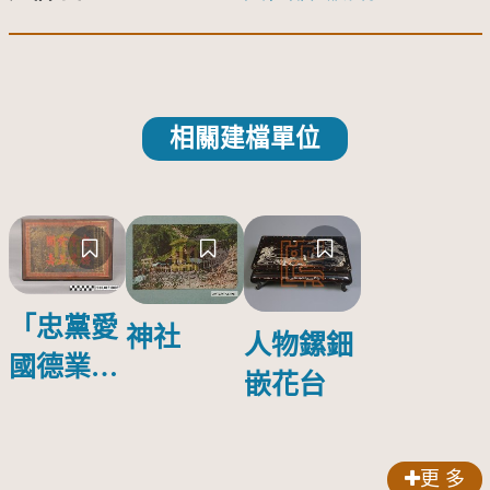
相關建檔單位
「忠黨愛
神社
人物鏍鈿
國德業並
嵌花台
壽」匾額
更 多