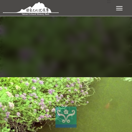
:::
跳到主要內容區塊
展開選單
:::