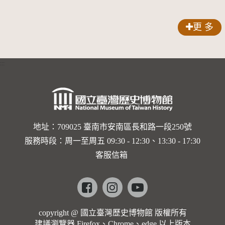
歌劇人
聲-對世
更 多
界與生命
的依戀—
:::
卡穆的馬
勒大地之
歌]【對
世界與生
地址：709025 臺南市安南區長和路一段250號
服務時段：周一至周五 09:30 - 12:30、13:30 - 17:30
命的依戀
客服信箱
─卡穆的
馬勒大地
Facebook
instagram
youtube
之歌】
copyright @ 國立臺灣歷史博物館 版權所有
建議瀏覽器 Firefox、Chrome、edge 以上版本