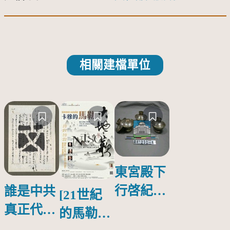
相關建檔單位
東宮殿下
行啓紀念
誰是中共
[21世紀
物銀蓋碗
真正代言
的馬勒、
人？