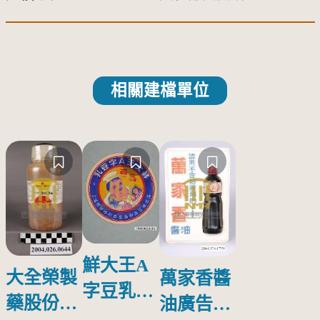
相關建檔單位
鮮大王A
大全榮製
萬家香醬
字豆乳罐
藥股份有
油廣告塑
頭圓形標