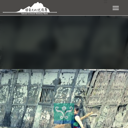
:::
跳到主要內容區塊
展開選單
:::