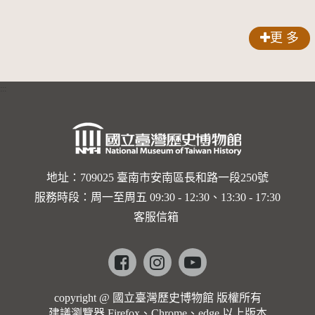
歌劇人
聲-對世
更 多
界與生命
的依戀—
:::
卡穆的馬
勒大地之
歌]【對
世界與生
地址：709025 臺南市安南區長和路一段250號
服務時段：周一至周五 09:30 - 12:30、13:30 - 17:30
命的依戀
客服信箱
─卡穆的
馬勒大地
Facebook
instagram
youtube
之歌】
copyright @ 國立臺灣歷史博物館 版權所有
建議瀏覽器 Firefox、Chrome、edge 以上版本