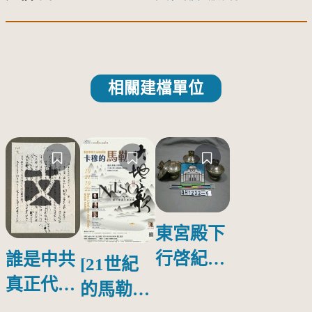
相關建檔單位
東宮殿下
行啓紀念
誰是中共
[21世紀
物銀蓋碗
真正代言
的馬勒、
人？