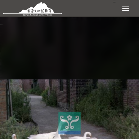
:::
跳到主要內容區塊
展開選單
:::