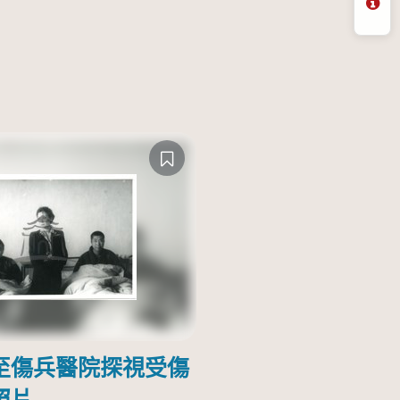
問
至傷兵醫院探視受傷