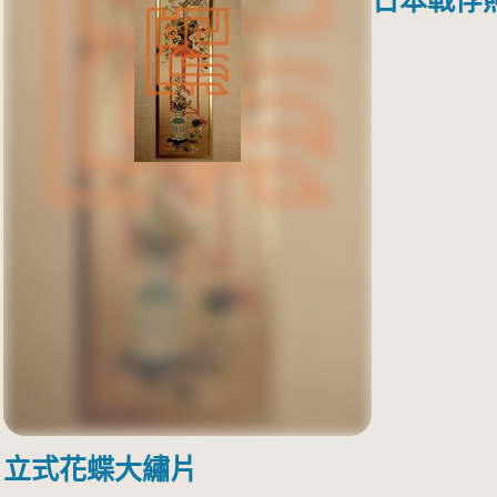
日本戰俘
立式花蝶大繡片