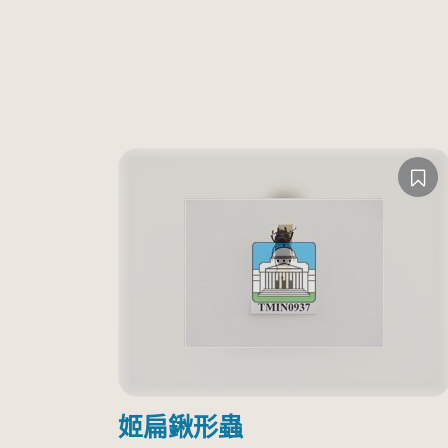
姬扁鍬形蟲