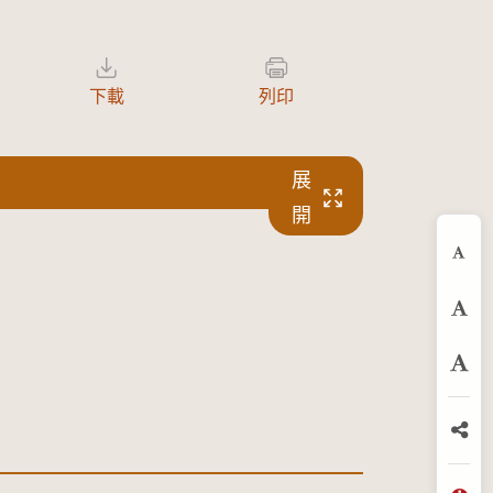
下載
列印
展
開
縮
預
放
分