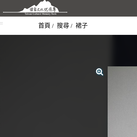
跳到主要內容區塊
:::
首頁
搜尋
裙子