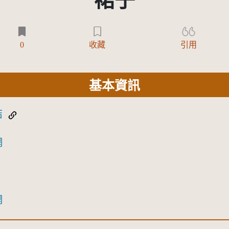
裙子
0
收藏
引用
基本資訊
結
網
網