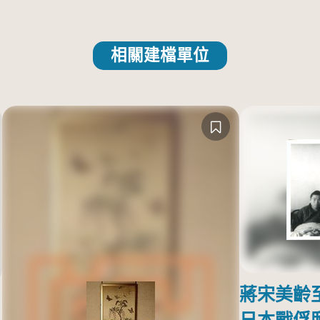
相關建檔單位
蔣宋美齡