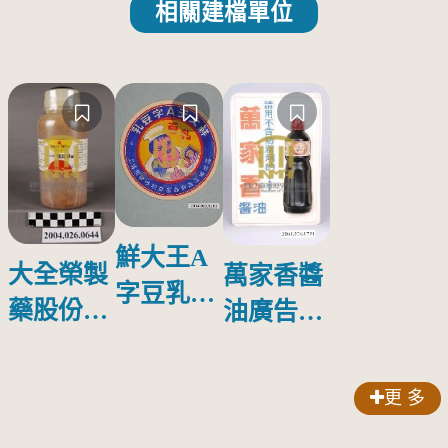
相關建檔單位
鮮大王A
大全榮製
萬家香醬
字豆乳罐
藥股份有
油廣告塑
頭圓形標
限公司出
膠牌
籤紙原稿
品索比林
更 多
錠