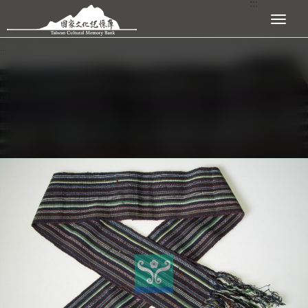
:::
跳到主要內容區塊
展開選單
:::