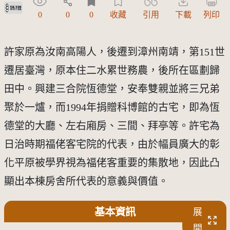
受著作權法保護-僅限於本平台有限度公開瀏覽
0
0
0
收藏
引用
下載
列印
許家原為汝南高陽人，後遷到漳州南靖，第151世
遷居臺灣，原本住二水累世務農，後所在區劃歸
田中。興建三合院恆德堂，安奉雙親並將三兄弟
聚於一爐，而1994年捐贈科博館的古宅，即為恆
德堂的大廳、左右廂房、三間、拜亭等。許宅為
日治時期福佬客宅院的代表，由於幅員廣大的彰
化平原被學界視為福佬客重要的集散地，因此凸
顯出本棟房舍所代表的意義與價值。
基本資訊
展
開