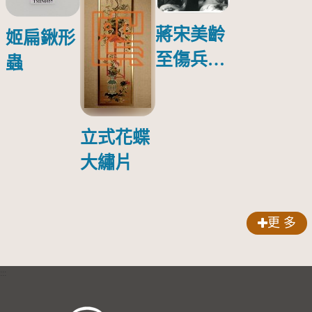
蔣宋美齡
姬扁鍬形
至傷兵醫
蟲
院探視受
傷日本戰
俘照片
立式花蝶
大繡片
更 多
:::