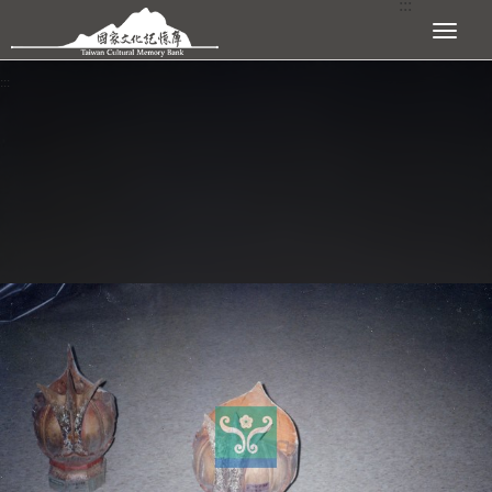
:::
跳到主要內容區塊
展開選單
:::