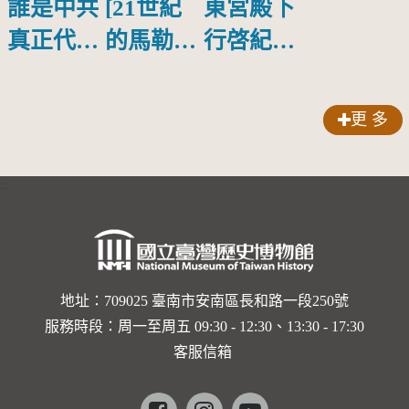
誰是中共
[21世紀
東宮殿下
真正代言
的馬勒、
行啓紀念
人？
歌劇人
物銀蓋碗
聲-對世
更 多
界與生命
的依戀—
:::
卡穆的馬
勒大地之
歌]【對
世界與生
地址：709025 臺南市安南區長和路一段250號
服務時段：周一至周五 09:30 - 12:30、13:30 - 17:30
命的依戀
客服信箱
─卡穆的
馬勒大地
Facebook
instagram
youtube