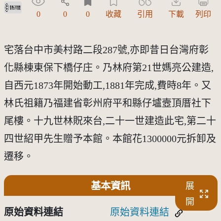
受著作權法保護-僅限於本平台有限度公開瀏覽
0
0
0
收藏
引用
下載
列印
宅落台中市美村路二段287號,亦即昔日台灣府彰
化縣棟東保下橋仔庄。乃林府第21世媽亮公建造,
自西元1873年開始動工,1881年完成,費時8年。又
林氏祖籍乃福建省彰州府平和縣仔壚壼頂厝社下
尾樓。十九世林貺來台,二十一世建造此宅,第二十
四世紹甲先生贈予本館。本館花1300000元拆卸及
遷移。
基本資訊
展
開
原始資料連結
原始資料連結