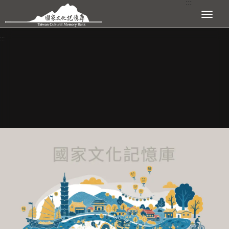
:::
跳到主要內容區塊
展開選單
:::