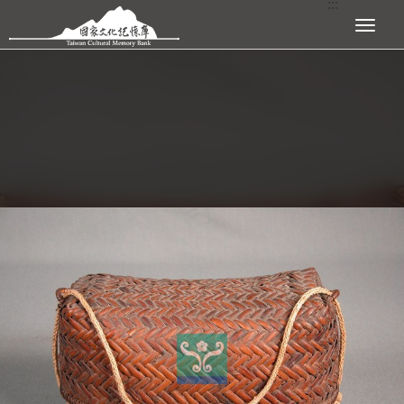
:::
跳到主要內容區塊
展開選單
:::