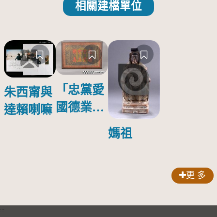
相關建檔單位
「忠黨愛
朱西甯與
國德業並
達賴喇嘛
壽」匾額
媽祖
更 多
:::