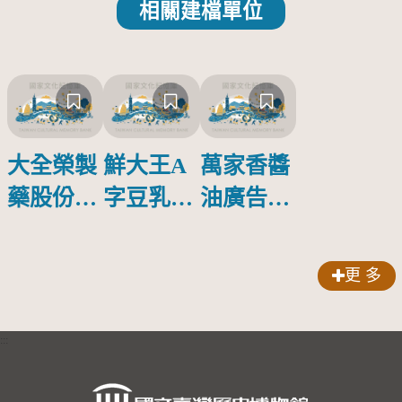
相關建檔單位
大全榮製
鮮大王A
萬家香醬
藥股份有
字豆乳罐
油廣告塑
限公司出
頭圓形標
膠牌
品索比林
籤紙原稿
更 多
錠
:::