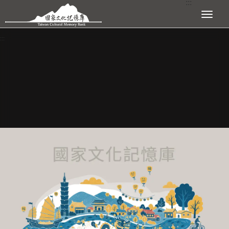
:::
跳到主要內容區塊
展開選單
:::