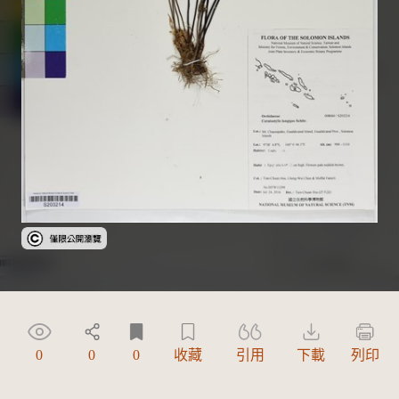
受著作權法保護-僅限於本平台有限度公開瀏覽
0
0
0
收藏
引用
下載
列印