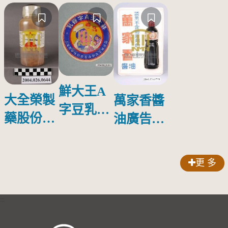
鮮大王A
大全榮製
萬家香醬
字豆乳罐
藥股份有
油廣告塑
頭圓形標
限公司出
膠牌
籤紙原稿
品索比林
更 多
錠
:::