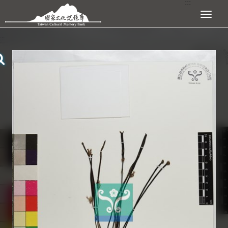
:::
跳到主要內容區塊
展開選單
:::
查看