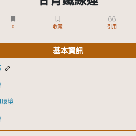
甘青鐵線蓮
0
收藏
引用
基本資訊
結
網
與環境
網