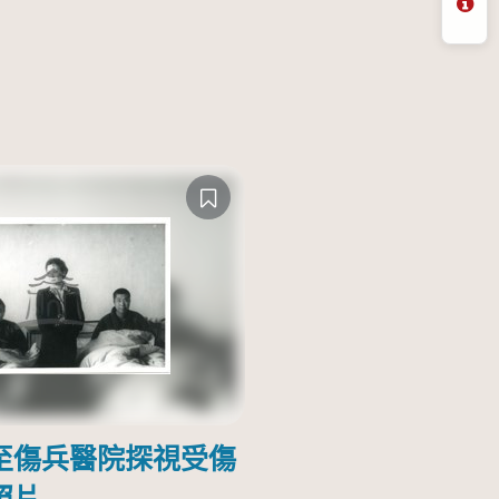
問
至傷兵醫院探視受傷