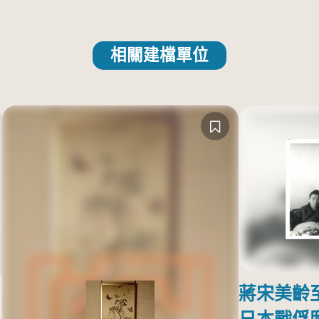
相關建檔單位
蔣宋美齡