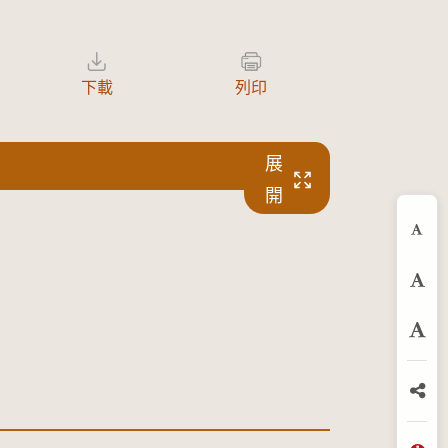
下載
列印
展
開
縮
預
放
分