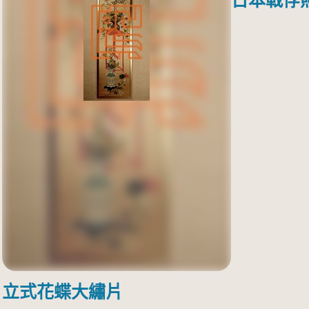
日本戰俘
立式花蝶大繡片