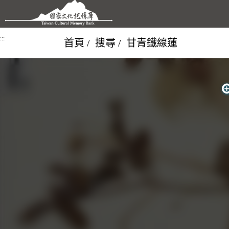
跳到主要內容區塊
:::
首頁
搜尋
甘青鐵線蓮