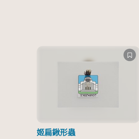
姬扁鍬形蟲