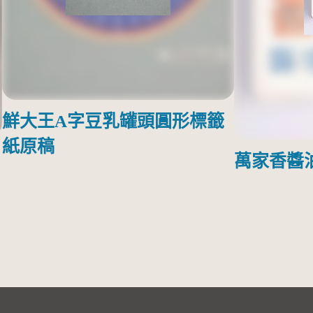
鮮大王A字豆乳罐頭圓形標籤
紙原稿
萬家香醬