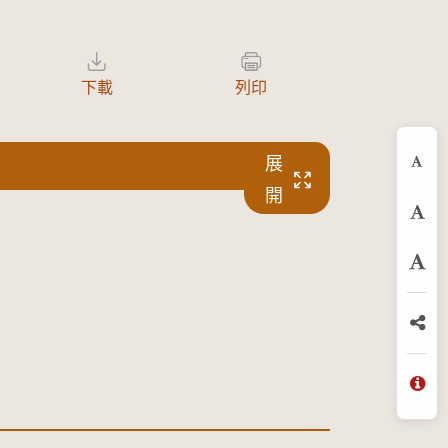
下載
列印
展
縮
開
預
放
分
問