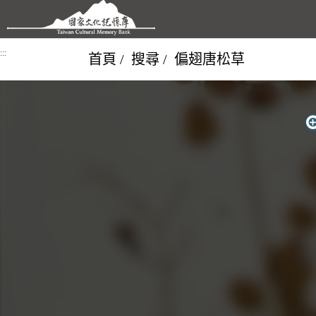
跳到主要內容區塊
:::
首頁
搜尋
偏翅唐松草