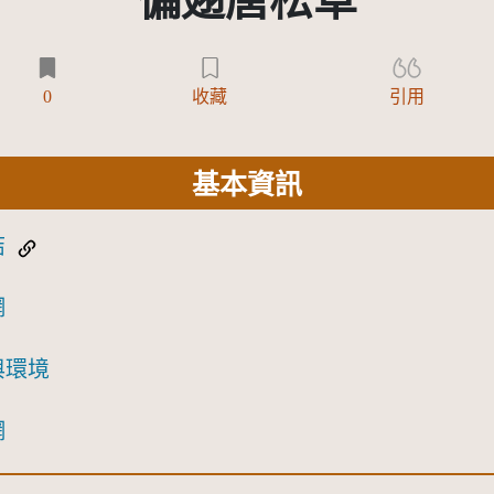
偏翅唐松草
0
收藏
引用
基本資訊
結
網
與環境
網