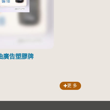
油廣告塑膠牌
更 多