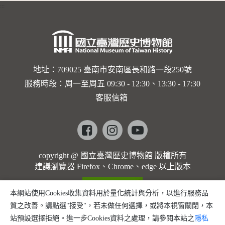
:::
卡穆的馬
勒大地之
歌]【對
世界與生
地址：709025 臺南市安南區長和路一段250號
服務時段：周一至周五 09:30 - 12:30、13:30 - 17:30
命的依戀
客服信箱
─卡穆的
馬勒大地
Facebook
instagram
youtube
之歌】
copyright @ 國立臺灣歷史博物館 版權所有
建議瀏覽器 Firefox、Chrome、edge 以上版本
本網站使用Cookies收集資料用於量化統計與分析，以進行服務品
質之改善。請點選"接受"，若未做任何選擇，或將本視窗關閉，本
站預設選擇拒絕。進一步Cookies資料之處理，請參閱本站之
隱私