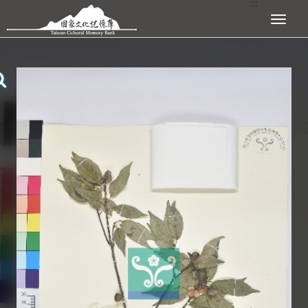
:::
跳到主要內容區塊
展開選單
:::
查看