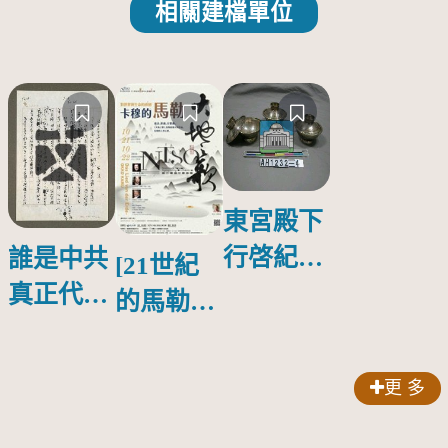
相關建檔單位
東宮殿下
行啓紀念
誰是中共
[21世紀
物銀蓋碗
真正代言
的馬勒、
人？
歌劇人
聲-對世
更 多
界與生命
的依戀—