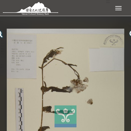
:::
跳到主要內容區塊
展開選單
:::
查看