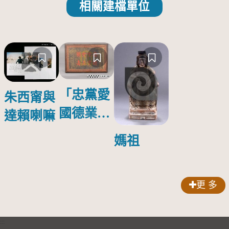
相關建檔單位
「忠黨愛
朱西甯與
國德業並
達賴喇嘛
壽」匾額
媽祖
更 多
:::