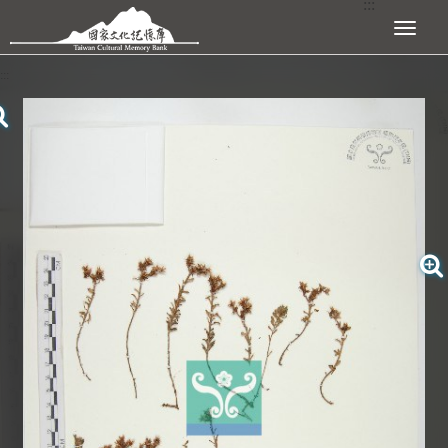
:::
跳到主要內容區塊
展開選單
:::
查看