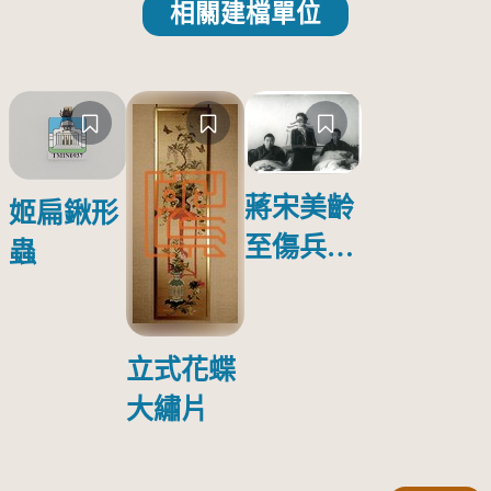
相關建檔單位
蔣宋美齡
姬扁鍬形
至傷兵醫
蟲
院探視受
傷日本戰
俘照片
立式花蝶
大繡片