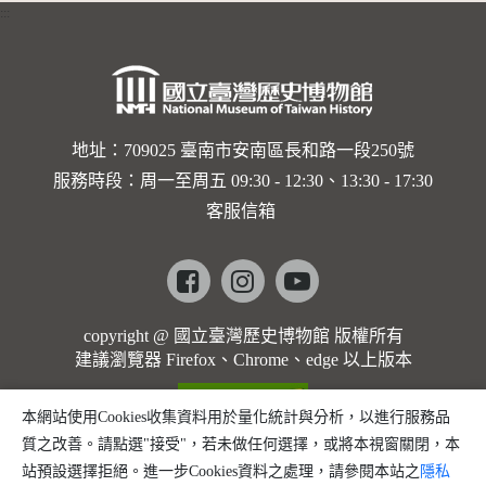
:::
卡穆的馬
勒大地之
歌]【對
世界與生
地址：709025 臺南市安南區長和路一段250號
服務時段：周一至周五 09:30 - 12:30、13:30 - 17:30
命的依戀
客服信箱
─卡穆的
馬勒大地
Facebook
instagram
youtube
之歌】
copyright @ 國立臺灣歷史博物館 版權所有
建議瀏覽器 Firefox、Chrome、edge 以上版本
本網站使用Cookies收集資料用於量化統計與分析，以進行服務品
質之改善。請點選"接受"，若未做任何選擇，或將本視窗關閉，本
站預設選擇拒絕。進一步Cookies資料之處理，請參閱本站之
隱私