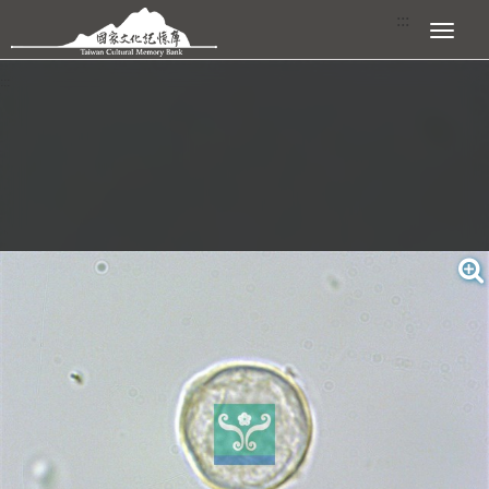
跳到主要內容區塊
:::
展開選單
:::