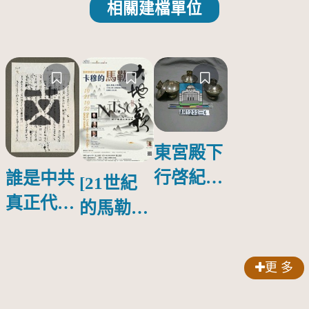
相關建檔單位
東宮殿下
行啓紀念
誰是中共
[21世紀
物銀蓋碗
真正代言
的馬勒、
人？
歌劇人
聲-對世
更 多
界與生命
的依戀—