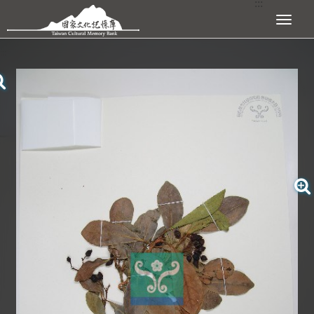
:::
跳到主要內容區塊
展開選單
:::
查看