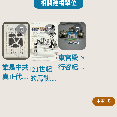
相關建檔單位
東宮殿下
行啓紀念
誰是中共
[21世紀
物銀蓋碗
真正代言
的馬勒、
人？
歌劇人
聲-對世
更 多
界與生命
的依戀—