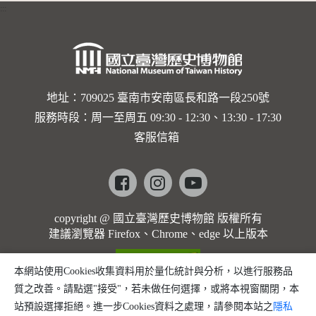
:::
卡穆的馬
勒大地之
歌]【對
世界與生
地址：709025 臺南市安南區長和路一段250號
服務時段：周一至周五 09:30 - 12:30、13:30 - 17:30
命的依戀
客服信箱
─卡穆的
馬勒大地
Facebook
instagram
youtube
之歌】
copyright @ 國立臺灣歷史博物館 版權所有
建議瀏覽器 Firefox、Chrome、edge 以上版本
本網站使用Cookies收集資料用於量化統計與分析，以進行服務品
質之改善。請點選"接受"，若未做任何選擇，或將本視窗關閉，本
站預設選擇拒絕。進一步Cookies資料之處理，請參閱本站之
隱私