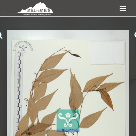
:::
跳到主要內容區塊
展開選單
:::
查看