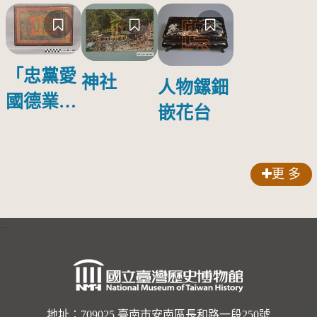
「忠黨愛
神社
人物鏍鈿
國德業並
嵌花台
壽」匾額
更 多
:::
地址：709025 臺南市安南區長和路一段250號