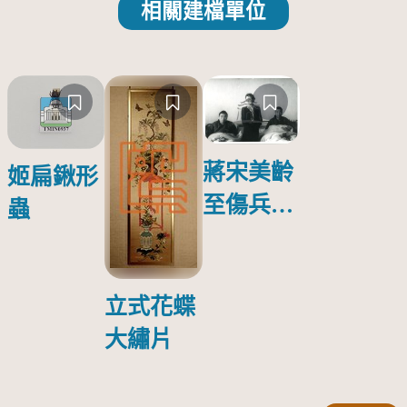
相關建檔單位
蔣宋美齡
姬扁鍬形
至傷兵醫
蟲
院探視受
傷日本戰
俘照片
立式花蝶
大繡片