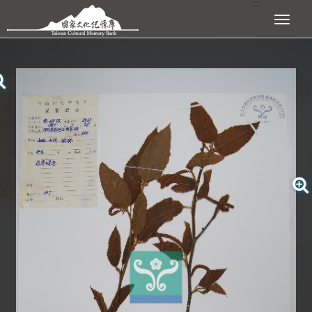
:::
跳到主要內容區塊
展開選單
:::
查看