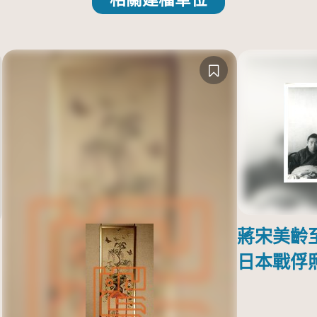
蔣宋美齡
日本戰俘