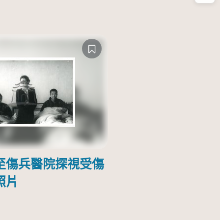
至傷兵醫院探視受傷
照片