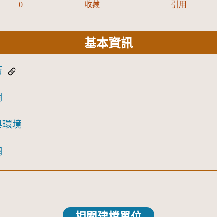
0
收藏
引用
基本資訊
結
網
與環境
網
相關建檔單位