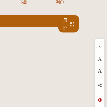
下載
列印
展
開
縮
預
放
分
問