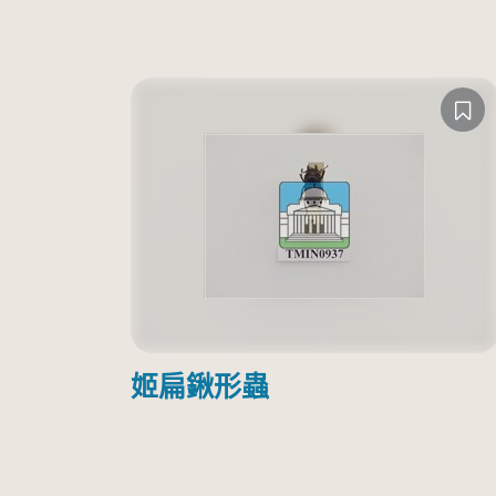
姬扁鍬形蟲