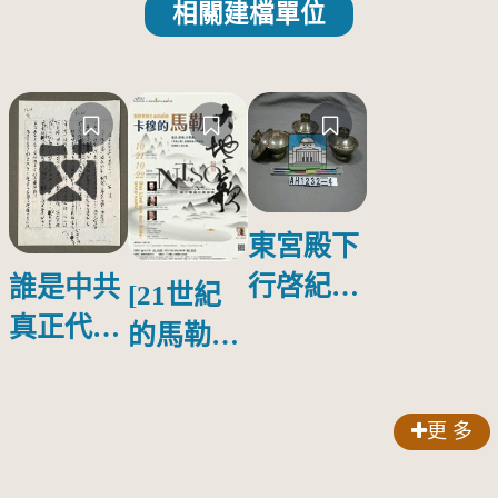
相關建檔單位
東宮殿下
行啓紀念
誰是中共
[21世紀
物銀蓋碗
真正代言
的馬勒、
人？
歌劇人
聲-對世
更 多
界與生命
的依戀—