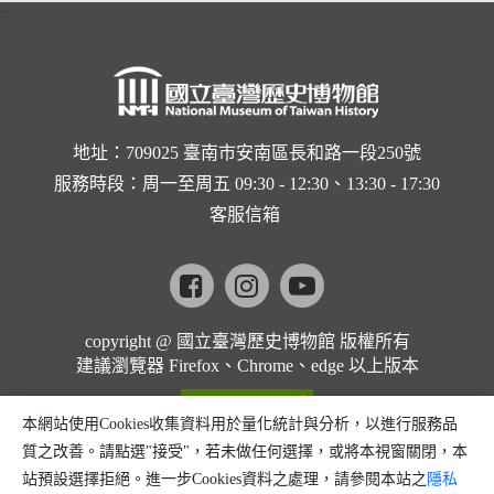
:::
卡穆的馬
勒大地之
歌]【對
世界與生
地址：709025 臺南市安南區長和路一段250號
服務時段：周一至周五 09:30 - 12:30、13:30 - 17:30
命的依戀
客服信箱
─卡穆的
馬勒大地
Facebook
instagram
youtube
之歌】
copyright @ 國立臺灣歷史博物館 版權所有
建議瀏覽器 Firefox、Chrome、edge 以上版本
本網站使用Cookies收集資料用於量化統計與分析，以進行服務品
質之改善。請點選"接受"，若未做任何選擇，或將本視窗關閉，本
站預設選擇拒絕。進一步Cookies資料之處理，請參閱本站之
隱私