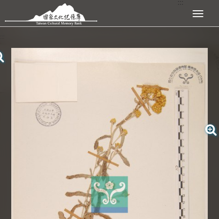
:::
跳到主要內容區塊
展開選單
:::
查看