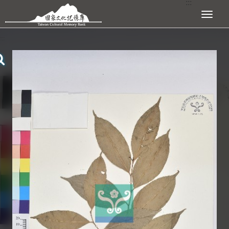
:::
跳到主要內容區塊
展開選單
:::
查看