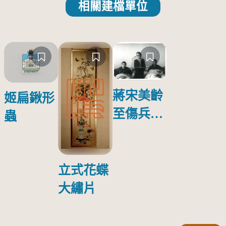
相關建檔單位
蔣宋美齡
姬扁鍬形
至傷兵醫
蟲
院探視受
傷日本戰
俘照片
立式花蝶
大繡片