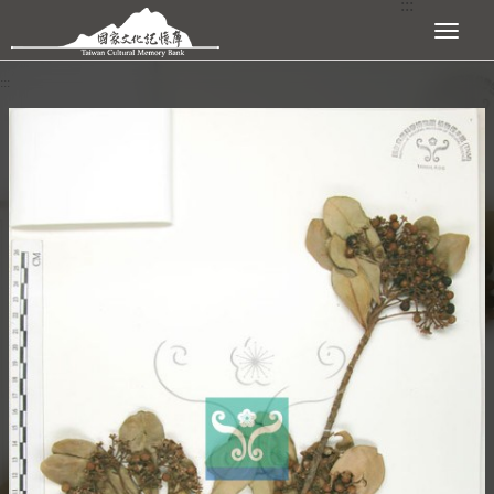
:::
跳到主要內容區塊
展開選單
:::