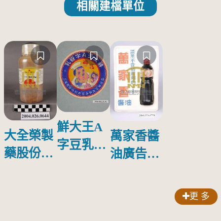
相關建檔單位
鮮大王A
大全榮製
萬家香醬
字豆乳罐
藥股份有
油廣告塑
頭圓形標
限公司出
膠牌
籤紙原稿
品索比林
更 多
錠