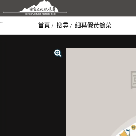
跳到主要內容區塊
:::
首頁
搜尋
細葉假黃鵪菜