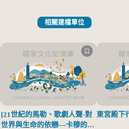
相關建檔單位
[21世紀的馬勒、歌劇人聲-對
東宮殿下
世界與生命的依戀—卡穆的馬