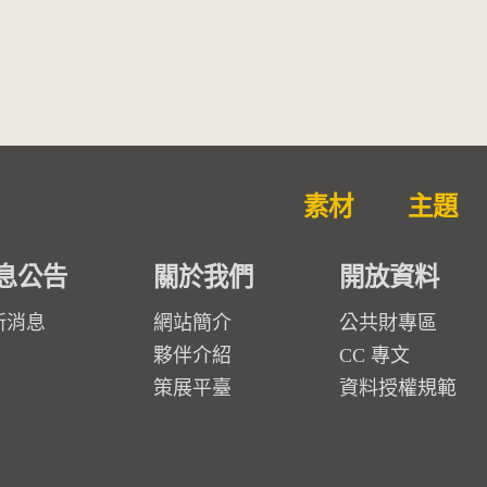
勒大地之歌]【對世界與生命
的依戀─卡穆的馬勒大地之
歌】
素材
主題
息公告
關於我們
開放資料
新消息
網站簡介
公共財專區
夥伴介紹
CC 專文
策展平臺
資料授權規範