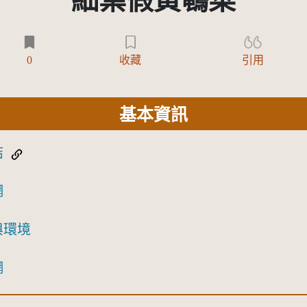
細葉假黃鵪菜
0
收藏
引用
基本資訊
結
網
與環境
網