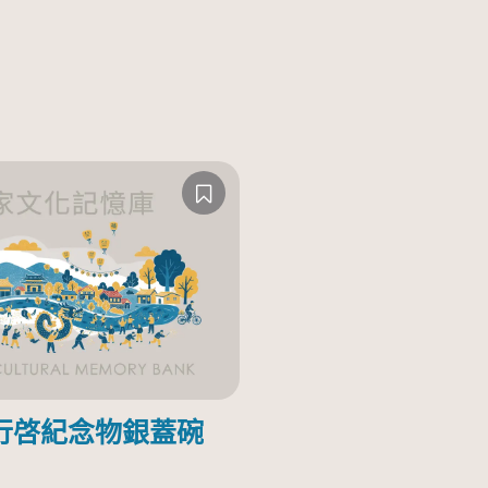
行啓紀念物銀蓋碗