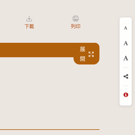
下載
列印
縮
預
展
開
放
分
問