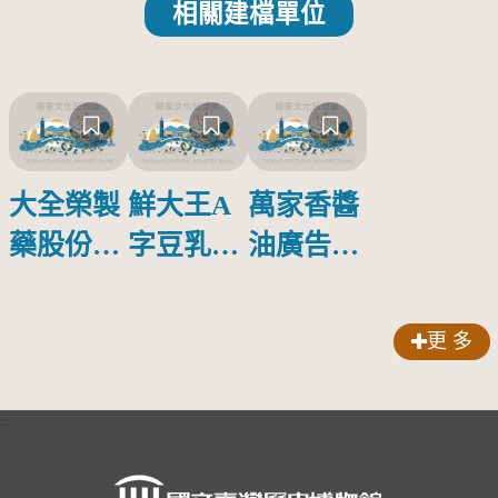
相關建檔單位
大全榮製
鮮大王A
萬家香醬
藥股份有
字豆乳罐
油廣告塑
限公司出
頭圓形標
膠牌
品索比林
籤紙原稿
更 多
錠
:::