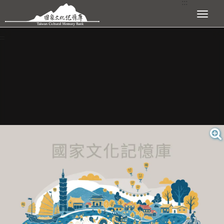
:::
跳到主要內容區塊
展開選單
:::