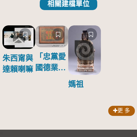
相關建檔單位
「忠黨愛
朱西甯與
國德業並
達賴喇嘛
壽」匾額
媽祖
更 多
:::