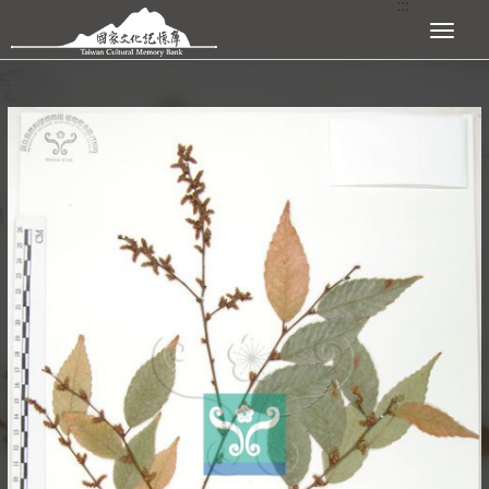
:::
跳到主要內容區塊
展開選單
:::