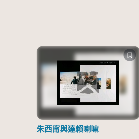
朱西甯與達賴喇嘛