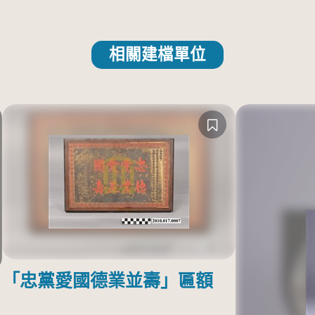
相關建檔單位
「忠黨愛國德業並壽」匾額