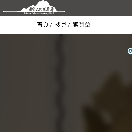
跳到主要內容區塊
:::
首頁
搜尋
紫背草