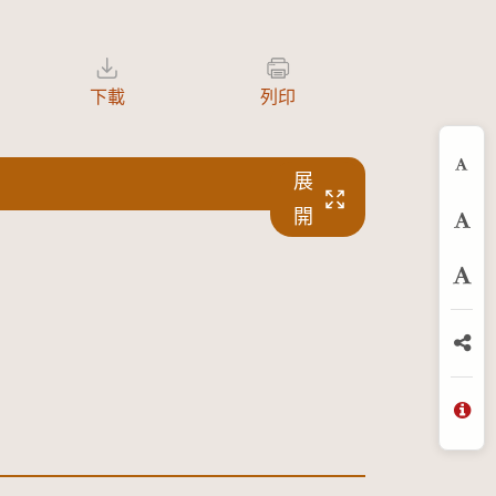
下載
列印
縮
展
開
預
放
分
問