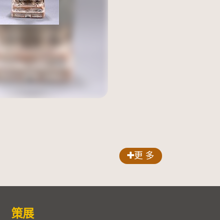
更 多
策展