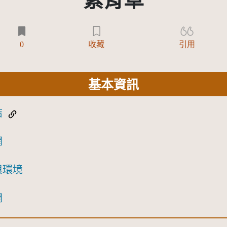
紫背草
0
收藏
引用
基本資訊
結
網
與環境
網